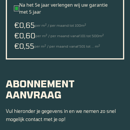
Na het 5e jaar verlengen wij uw garantie
met 5 jaar
€0,65
2
2
per m
/ per maand tot 100m
€0,60
2
2
per m
/ per maand vanaf 101 tot 500m
€0,55
2
2
per m
/ per maand vanaf 501 tot ... m
ABONNEMENT
AANVRAAG
Vul hieronder je gegevens in en we nemen zo snel
mogelijk contact met je op!